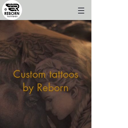
Custom tattoos
by Reborn